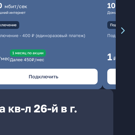
0
100
мбит/сек
мбит
шний интернет
Домашний инте
ключение
Подключение
ключение
-
400 ₽ (единоразовый платеж)
Подключени
1 месяц по акции
1 
1
/мес
₽/мес
Далее
450
₽/мес
Да
Подключить
кв-л 26-й в г.