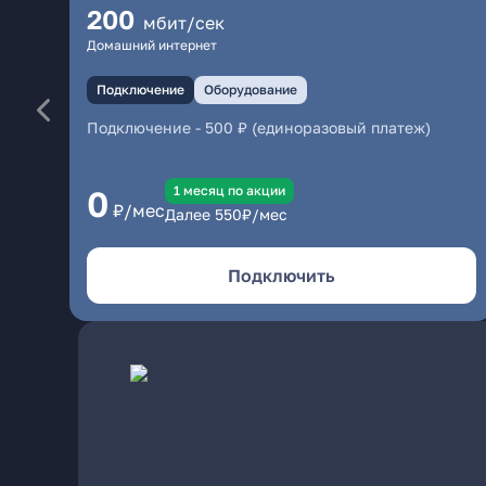
200
мбит/сек
Домашний интернет
Подключение
Оборудование
Подключение
-
500 ₽ (единоразовый платеж)
1 месяц по акции
0
₽/мес
Далее
550
₽/мес
Подключить