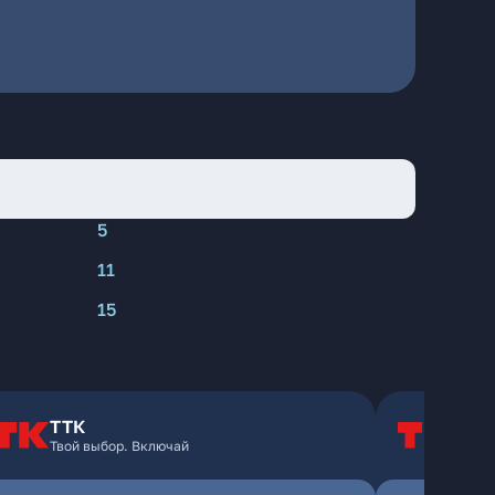
5
11
15
ТТК
Т
Твой выбор. Включай
Т