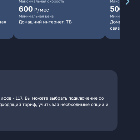
Максимальная скорость
Максимальная 
600
500
₽/мес
₽/мес
Минимальная цена
Минимальная ц
ная
Домашний интернет, ТВ
Домашний инт
связь
рифов - 117. Вы можете выбрать подключение со
подходящий тариф, учитывая необходимые опции и