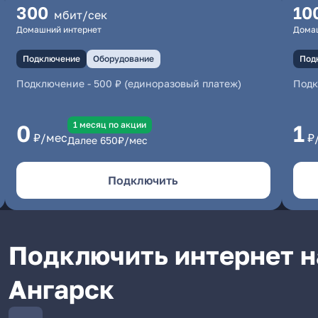
300
10
мбит/сек
Домашний интернет
Дома
Подключение
Оборудование
Под
Подключение
-
500 ₽ (единоразовый платеж)
Под
1 месяц по акции
0
1
₽/мес
₽
Далее
650
₽/мес
Подключить
Подключить интернет на 
Ангарск