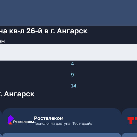
 кв-л 26-й в г. Ангарск
ом
4
9
14
г. Ангарск
Ростелеком
Технологии доступа. Тест-драйв