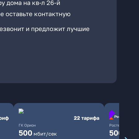
у дома на кв-л 26-й
е оставьте контактную
резвонит и предложит лучшие
ариф
22 тарифа
ГК Орион
Ростелеком
500
500
мбит/сек
мбит/