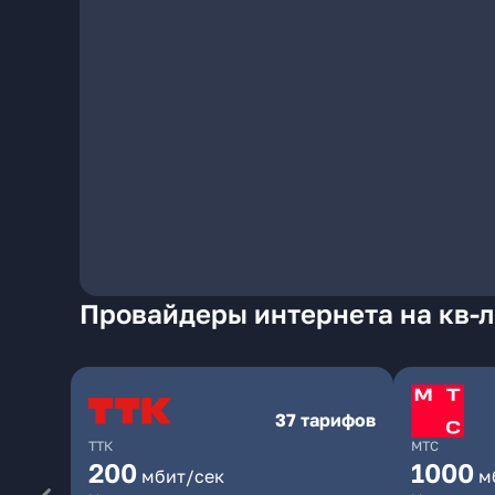
Провайдеры интернета на кв-л 
37 тарифов
ТТК
МТС
200
1000
мбит/сек
м