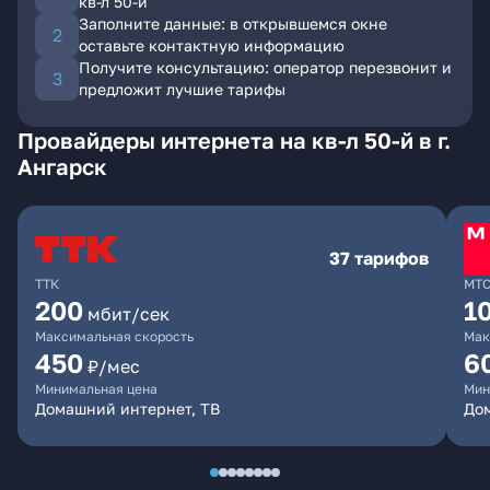
кв-л 50-й
Заполните данные: в открывшемся окне
оставьте контактную информацию
Получите консультацию: оператор перезвонит и
предложит лучшие тарифы
Провайдеры интернета на кв-л 50-й в г.
Ангарск
37 тарифов
ТТК
МТ
200
1
мбит/сек
Максимальная скорость
Мак
450
6
₽/мес
Минимальная цена
Мин
Домашний интернет, ТВ
До