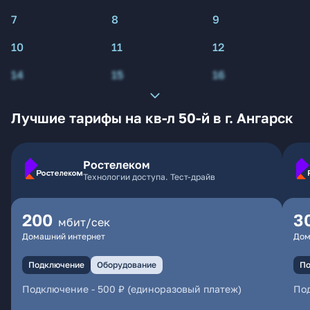
7
8
9
10
11
12
14
15
16
Лучшие тарифы на кв-л 50-й в г. Ангарск
Ростелеком
Технологии доступа. Тест-драйв
200
3
мбит/сек
Домашний интернет
Дом
Подключение
Оборудование
По
Подключение
-
500 ₽ (единоразовый платеж)
По