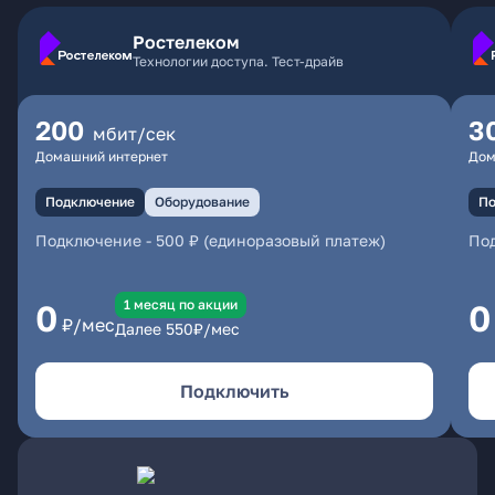
Ростелеком
Технологии доступа. Тест-драйв
200
3
мбит/сек
Домашний интернет
Дом
Подключение
Оборудование
По
Подключение
-
500 ₽ (единоразовый платеж)
По
1 месяц по акции
0
0
₽/мес
Далее
550
₽/мес
Подключить