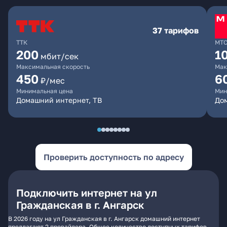
37 тарифов
ТТК
МТ
200
1
мбит/сек
Максимальная скорость
Мак
450
6
₽/мес
Минимальная цена
Мин
Домашний интернет, ТВ
До
Проверить доступность по адресу
Подключить интернет на ул
Гражданская в г. Ангарск
В 2026 году на ул Гражданская в г. Ангарск домашний интернет
предлагают 2 провайдера. Общее количество доступных тарифов -