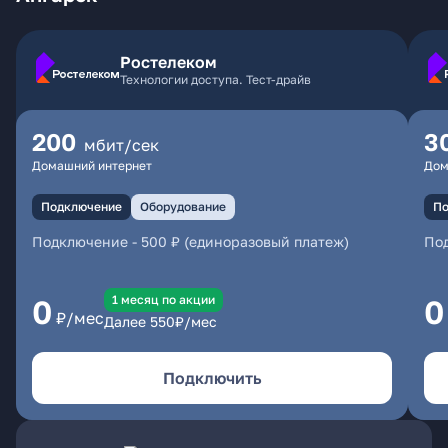
Ростелеком
Технологии доступа. Тест-драйв
200
3
мбит/сек
Домашний интернет
Дом
Подключение
Оборудование
По
Подключение
-
500 ₽ (единоразовый платеж)
По
1 месяц по акции
0
0
₽/мес
Далее
550
₽/мес
Подключить