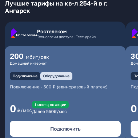
Лучшие тарифы на кв-л 254-й в г.
Ангарск
Ростелеком
Технологии доступа. Тест-драйв
200
3
мбит/сек
Домашний интернет
Дом
Подключение
Оборудование
По
Подключение
-
500 ₽ (единоразовый платеж)
По
1 месяц по акции
0
0
₽/мес
Далее
550
₽/мес
Подключить