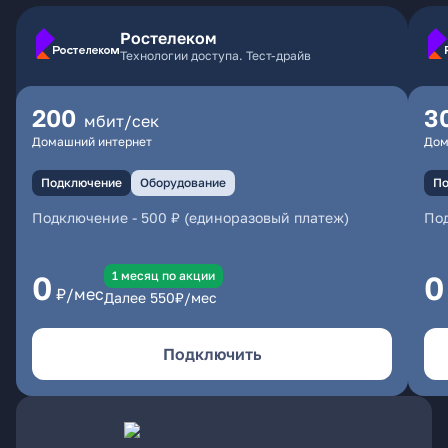
Ростелеком
Технологии доступа. Тест-драйв
200
3
мбит/сек
Домашний интернет
Дом
Подключение
Оборудование
По
Подключение
-
500 ₽ (единоразовый платеж)
По
1 месяц по акции
0
0
₽/мес
Далее
550
₽/мес
Подключить