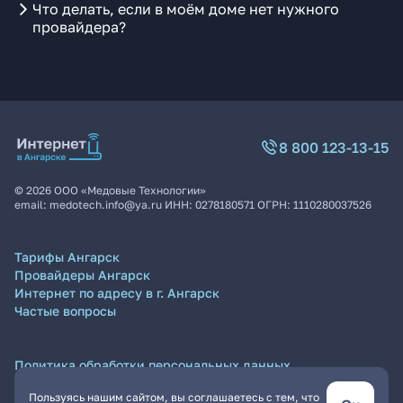
Что делать, если в моём доме нет нужного
провайдера?
8 800 123-13-15
©
2026
ООО «Медовые Технологии»
email:
medotech.info@ya.ru
ИНН:
0278180571
ОГРН:
1110280037526
Тарифы Ангарск
Провайдеры Ангарск
Интернет по адресу в г. Ангарск
Частые вопросы
Политика обработки персональных данных
Согласие на обработку персональных данных
Пользуясь нашим сайтом, вы соглашаетесь с тем, что
Пользовательское соглашение