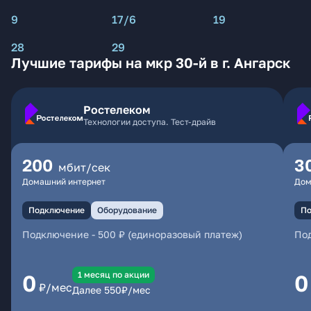
9
17/6
19
28
29
Лучшие тарифы на мкр 30-й в г. Ангарск
Ростелеком
Технологии доступа. Тест-драйв
200
3
мбит/сек
Домашний интернет
Дом
Подключение
Оборудование
По
Подключение
-
500 ₽ (единоразовый платеж)
По
1 месяц по акции
0
0
₽/мес
Далее
550
₽/мес