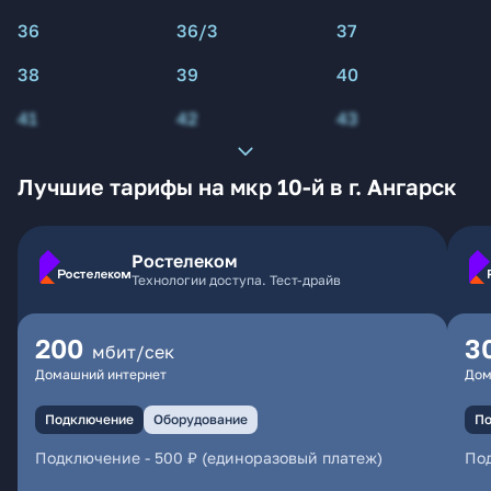
36
36/3
37
38
39
40
41
42
43
Лучшие тарифы на мкр 10-й в г. Ангарск
Ростелеком
Технологии доступа. Тест-драйв
200
3
мбит/сек
Домашний интернет
Дом
Подключение
Оборудование
По
Подключение
-
500 ₽ (единоразовый платеж)
По