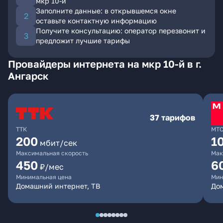
мкр 10-й
Заполните данные: в открывшемся окне
оставьте контактную информацию
Получите консультацию: оператор перезвонит и
предложит лучшие тарифы
Провайдеры интернета на мкр 10-й в г.
Ангарск
37 тарифов
ТТК
МТ
200
1
мбит/сек
Максимальная скорость
Мак
450
6
₽/мес
Минимальная цена
Мин
Домашний интернет, ТВ
До