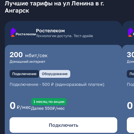
Лучшие тарифы на ул Ленина в г.
Ангарск
Ростелеком
Технологии доступа. Тест-драйв
200
3
мбит/сек
Домашний интернет
Дом
Подключение
Оборудование
По
Подключение
-
500 ₽ (единоразовый платеж)
По
1 месяц по акции
0
0
₽/мес
Далее
550
₽/мес
Подключить